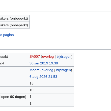
uikers (onbeperkt)
uikers (onbeperkt)
ze pagina.
maakt
SA007
(
overleg
|
bijdragen
)
akt
30 jan 2019 19:30
Moem
(
overleg
|
bijdragen
)
6 aug 2026 21:53
15
10
elopen 90 dagen)
1
1