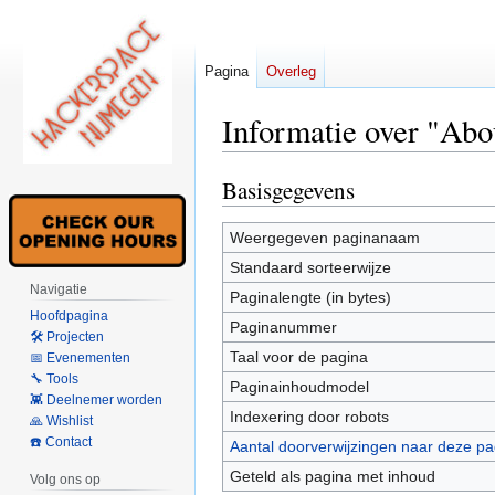
Pagina
Overleg
Informatie over "Ab
Basisgegevens
Naar
Naar
navigatie
zoeken
springen
springen
Weergegeven paginanaam
Standaard sorteerwijze
Navigatie
Paginalengte (in bytes)
Hoofdpagina
Paginanummer
🛠 Projecten
Taal voor de pagina
📅 Evenementen
🔧 Tools
Paginainhoudmodel
👾 Deelnemer worden
Indexering door robots
🙏 Wishlist
☎️ Contact
Aantal doorverwijzingen naar deze pa
Geteld als pagina met inhoud
Volg ons op