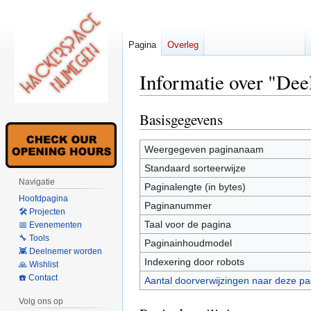
Pagina
Overleg
Informatie over "De
Basisgegevens
Naar
Naar
navigatie
zoeken
springen
springen
Weergegeven paginanaam
Standaard sorteerwijze
Navigatie
Paginalengte (in bytes)
Hoofdpagina
Paginanummer
🛠 Projecten
Taal voor de pagina
📅 Evenementen
🔧 Tools
Paginainhoudmodel
👾 Deelnemer worden
Indexering door robots
🙏 Wishlist
☎️ Contact
Aantal doorverwijzingen naar deze pa
Volg ons op