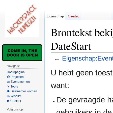
Eigenschap
Overleg
Brontekst bek
DateStart
←
Eigenschap:Event
Navigatie
Naar
Naar
U hebt geen toes
Hoofdpagina
navigatie
zoeken
🛠 Projecten
springen
springen
📅 Evenementen
want:
🔧 Tools
👾 Deelnemer worden
🙏 Wishlist
De gevraagde h
☎️ Contact
Volg ons op
gebruikers in d