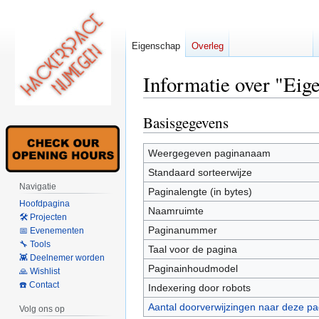
Eigenschap
Overleg
Informatie over "Eig
Basisgegevens
Naar
Naar
navigatie
zoeken
springen
springen
Weergegeven paginanaam
Standaard sorteerwijze
Navigatie
Paginalengte (in bytes)
Hoofdpagina
Naamruimte
🛠 Projecten
Paginanummer
📅 Evenementen
🔧 Tools
Taal voor de pagina
👾 Deelnemer worden
Paginainhoudmodel
🙏 Wishlist
☎️ Contact
Indexering door robots
Aantal doorverwijzingen naar deze pa
Volg ons op