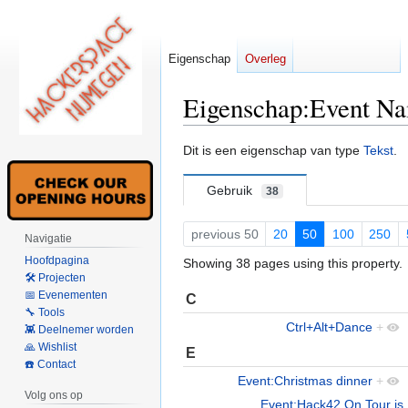
Eigenschap
Overleg
Eigenschap:Event N
Naar
Naar
Dit is een eigenschap van type
Tekst
.
navigatie
zoeken
springen
springen
Gebruik
38
previous 50
20
50
100
250
Navigatie
Hoofdpagina
Showing 38 pages using this property.
🛠 Projecten
📅 Evenementen
C
🔧 Tools
Ctrl+Alt+Dance
+
👾 Deelnemer worden
🙏 Wishlist
E
☎️ Contact
Event:Christmas dinner
+
Volg ons op
Event:Hack42 On Tour is