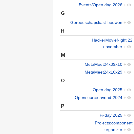
Events/Open dag 2026
+
G
Gereedschapskast-bouwen
+
H
HackerMovieNight 22
november
+
M
MetaMeet24x09x10
+
MetaMeet24x10x29
+
O
Open dag 2025
+
Opensource-avond-2024
+
P
Pi-day 2025
+
Projects:component
organizer
+