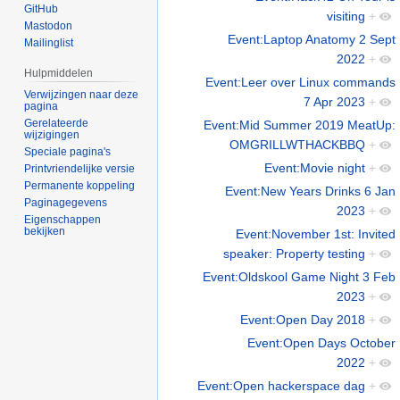
GitHub
visiting
+
Mastodon
Event:Laptop Anatomy 2 Sept
Mailinglist
2022
+
Hulpmiddelen
Event:Leer over Linux commands
Verwijzingen naar deze
7 Apr 2023
+
pagina
Gerelateerde
Event:Mid Summer 2019 MeatUp:
wijzigingen
OMGRILLWTHACKBBQ
+
Speciale pagina's
Event:Movie night
+
Printvriendelijke versie
Permanente koppeling
Event:New Years Drinks 6 Jan
Paginagegevens
2023
+
Eigenschappen
bekijken
Event:November 1st: Invited
speaker: Property testing
+
Event:Oldskool Game Night 3 Feb
2023
+
Event:Open Day 2018
+
Event:Open Days October
2022
+
Event:Open hackerspace dag
+