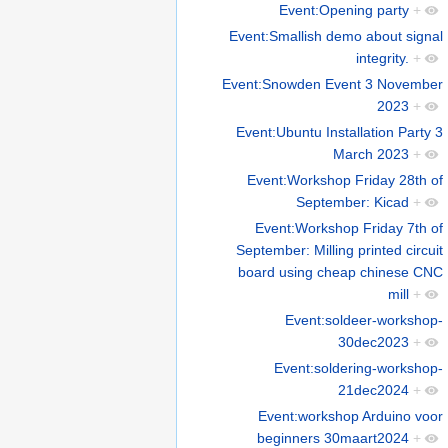
Event:Opening party
+
Event:Smallish demo about signal
integrity.
+
Event:Snowden Event 3 November
2023
+
Event:Ubuntu Installation Party 3
March 2023
+
Event:Workshop Friday 28th of
September: Kicad
+
Event:Workshop Friday 7th of
September: Milling printed circuit
board using cheap chinese CNC
mill
+
Event:soldeer-workshop-
30dec2023
+
Event:soldering-workshop-
21dec2024
+
Event:workshop Arduino voor
beginners 30maart2024
+