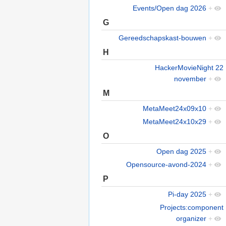
Events/Open dag 2026
+
G
Gereedschapskast-bouwen
+
H
HackerMovieNight 22
november
+
M
MetaMeet24x09x10
+
MetaMeet24x10x29
+
O
Open dag 2025
+
Opensource-avond-2024
+
P
Pi-day 2025
+
Projects:component
organizer
+