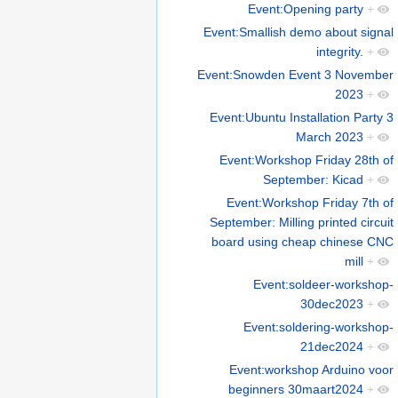
Event:Opening party
+
Event:Smallish demo about signal
integrity.
+
Event:Snowden Event 3 November
2023
+
Event:Ubuntu Installation Party 3
March 2023
+
Event:Workshop Friday 28th of
September: Kicad
+
Event:Workshop Friday 7th of
September: Milling printed circuit
board using cheap chinese CNC
mill
+
Event:soldeer-workshop-
30dec2023
+
Event:soldering-workshop-
21dec2024
+
Event:workshop Arduino voor
beginners 30maart2024
+