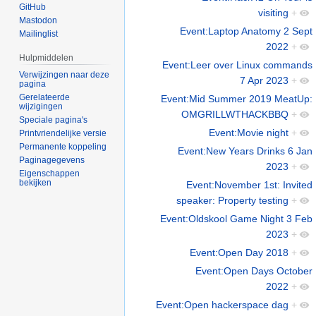
GitHub
visiting
+
Mastodon
Event:Laptop Anatomy 2 Sept
Mailinglist
2022
+
Hulpmiddelen
Event:Leer over Linux commands
Verwijzingen naar deze
7 Apr 2023
+
pagina
Gerelateerde
Event:Mid Summer 2019 MeatUp:
wijzigingen
OMGRILLWTHACKBBQ
+
Speciale pagina's
Event:Movie night
+
Printvriendelijke versie
Permanente koppeling
Event:New Years Drinks 6 Jan
Paginagegevens
2023
+
Eigenschappen
bekijken
Event:November 1st: Invited
speaker: Property testing
+
Event:Oldskool Game Night 3 Feb
2023
+
Event:Open Day 2018
+
Event:Open Days October
2022
+
Event:Open hackerspace dag
+