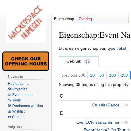
Eigenschap
Overleg
Eigenschap:Event N
Naar
Naar
Dit is een eigenschap van type
Tekst
.
navigatie
zoeken
springen
springen
Gebruik
38
previous 500
20
50
100
250
Navigatie
Hoofdpagina
Showing 38 pages using this property.
🛠 Projecten
📅 Evenementen
C
🔧 Tools
Ctrl+Alt+Dance
+
👾 Deelnemer worden
🙏 Wishlist
E
☎️ Contact
Event:Christmas dinner
+
Volg ons op
Event:Hack42 On Tour is