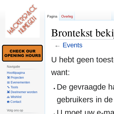
Pagina
Overleg
Brontekst bek
←
Events
Naar
Naar
U hebt geen toes
navigatie
zoeken
Navigatie
springen
springen
want:
Hoofdpagina
🛠 Projecten
📅 Evenementen
De gevraagde h
🔧 Tools
👾 Deelnemer worden
gebruikers in d
🙏 Wishlist
☎️ Contact
U moet uw e-mai
Volg ons op