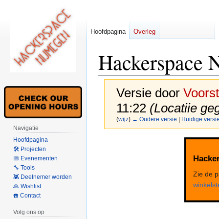
Hoofdpagina
Overleg
Hackerspace 
Versie door
Voors
11:22
(Locatiie ge
(
wijz
)
← Oudere versie
|
Huidige versi
Navigatie
Hoofdpagina
Naar
Naar
🛠 Projecten
navigatie
zoeken
Hacker
📅 Evenementen
springen
springen
🔧 Tools
Zie de 
👾 Deelnemer worden
winkels
🙏 Wishlist
☎️ Contact
Volg ons op