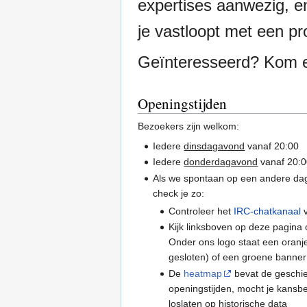
expertises aanwezig, e
je vastloopt met een pro
Geïnteresseerd? Kom ee
Openingstijden
Bezoekers zijn welkom:
Iedere
dinsdagavond
vanaf 20:00
Iedere
donderdagavond
vanaf 20:
Als we spontaan op een andere dag 
check je zo:
Controleer het
IRC-chatkanaal
v
Kijk linksboven op deze pagina 
Onder ons logo staat een oranj
gesloten) of een groene banner
De
heatmap
bevat de geschi
openingstijden, mocht je kansb
loslaten op historische data