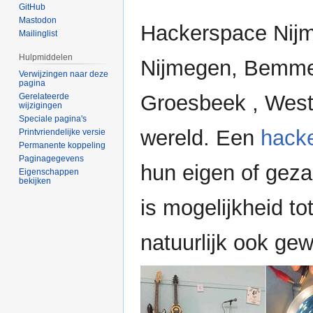
GitHub
Mastodon
Hackerspace Nijm
Mailinglist
Hulpmiddelen
Nijmegen, Bemmel
Verwijzingen naar deze
pagina
Groesbeek , Weste
Gerelateerde
wijzigingen
Speciale pagina's
wereld. Een
hack
Printvriendelijke versie
Permanente koppeling
Paginagegevens
hun eigen of geza
Eigenschappen
bekijken
is mogelijkheid to
natuurlijk ook ge