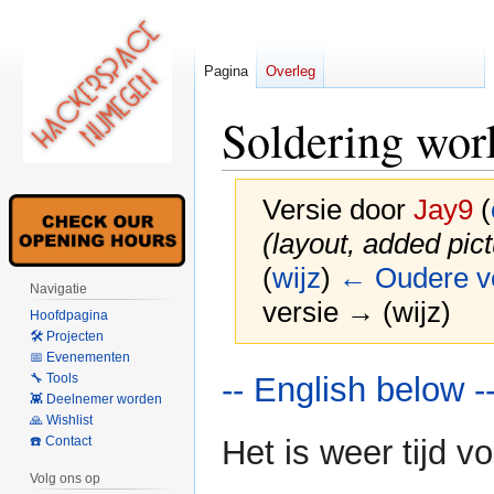
Pagina
Overleg
Soldering wor
Versie door
Jay9
(
(layout, added pic
(
wijz
)
← Oudere v
Navigatie
versie → (wijz)
Hoofdpagina
🛠 Projecten
📅 Evenementen
Naar
Naar
-- English below -
🔧 Tools
navigatie
zoeken
👾 Deelnemer worden
🙏 Wishlist
springen
springen
Het is weer tijd v
☎️ Contact
Volg ons op