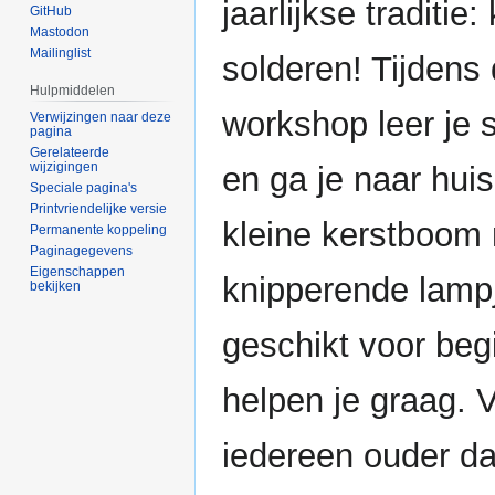
jaarlijkse traditie
GitHub
Mastodon
Mailinglist
solderen! Tijdens
Hulpmiddelen
workshop leer je 
Verwijzingen naar deze
pagina
Gerelateerde
wijzigingen
en ga je naar hui
Speciale pagina's
Printvriendelijke versie
kleine kerstboom
Permanente koppeling
Paginagegevens
Eigenschappen
knipperende lamp
bekijken
geschikt voor beg
helpen je graag. 
iedereen ouder da