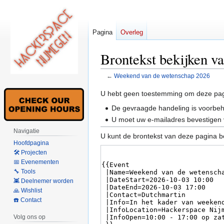
Pagina
Overleg
Brontekst bekijken 
←
Weekend van de wetenschap 2026
Naar
Naar
U hebt geen toestemming om deze pag
navigatie
zoeken
De gevraagde handeling is voorbe
springen
springen
U moet uw e-mailadres bevestigen 
Navigatie
U kunt de brontekst van deze pagina b
Hoofdpagina
🛠 Projecten
📅 Evenementen
🔧 Tools
👾 Deelnemer worden
🙏 Wishlist
☎️ Contact
Volg ons op