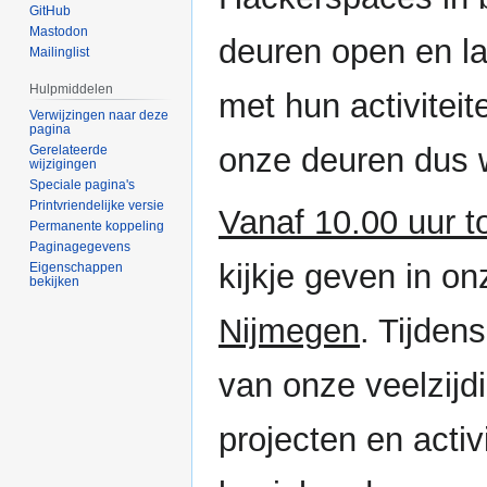
GitHub
Mastodon
deuren open en la
Mailinglist
Hulpmiddelen
met hun activitei
Verwijzingen naar deze
pagina
onze deuren dus w
Gerelateerde
wijzigingen
Speciale pagina's
Printvriendelijke versie
Vanaf 10.00 uur t
Permanente koppeling
Paginagegevens
kijkje geven in o
Eigenschappen
bekijken
Nijmegen
. Tijden
van onze veelzijd
projecten en activ