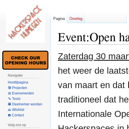
Pagina
Overleg
Event:Open ha
Naar
Naar
Zaterdag 30 maar
navigatie
zoeken
springen
springen
het weer de laats
Navigatie
van maart en dat 
Hoofdpagina
🛠 Projecten
📅 Evenementen
traditioneel dat h
🔧 Tools
👾 Deelnemer worden
🙏 Wishlist
Internationale O
☎️ Contact
Volg ons op
Hackerspaces in b