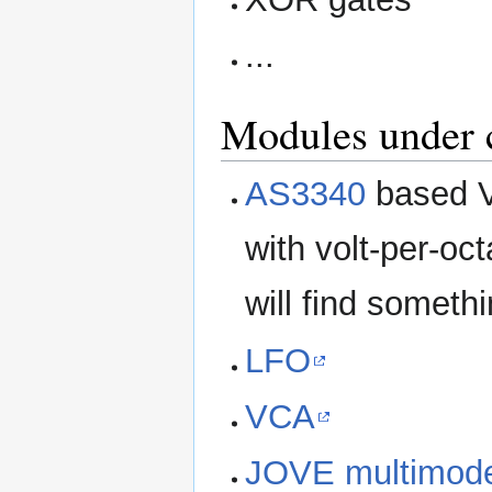
...
Modules under 
AS3340
based V
with volt-per-oct
will find somethi
LFO
VCA
JOVE multimode 