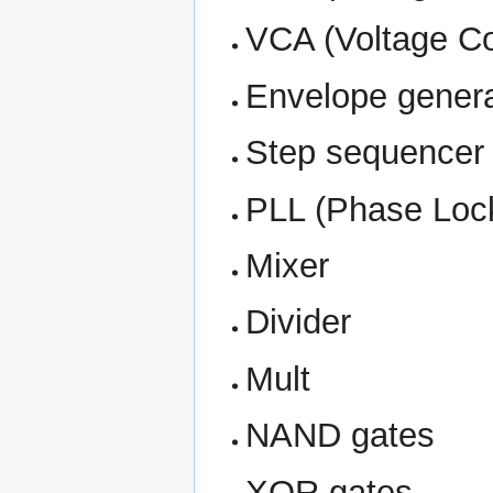
VCA (Voltage Con
Envelope genera
Step sequencer 
PLL (Phase Loc
Mixer
Divider
Mult
NAND gates
XOR gates