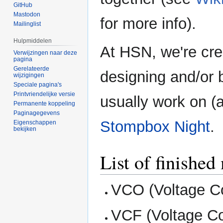
GitHub
Mastodon
for more info).
Mailinglist
Hulpmiddelen
At HSN, we're cre
Verwijzingen naar deze
pagina
Gerelateerde
designing and/or 
wijzigingen
Speciale pagina's
Printvriendelijke versie
usually work on (
Permanente koppeling
Paginagegevens
Stompbox Night
.
Eigenschappen
bekijken
List of finishe
VCO (Voltage Con
VCF (Voltage Con