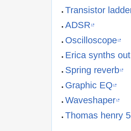
Transistor ladder 
ADSR
Oscilloscope
Erica synths out
Spring reverb
Graphic EQ
Waveshaper
Thomas henry 