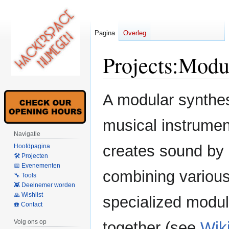
Pagina
Overleg
Projects:Modul
Naar
Naar
A modular synthes
navigatie
zoeken
springen
springen
musical instrumen
Navigatie
creates sound by
Hoofdpagina
🛠 Projecten
📅 Evenementen
combining variou
🔧 Tools
👾 Deelnemer worden
🙏 Wishlist
specialized modu
☎️ Contact
Volg ons op
together (see
Wik