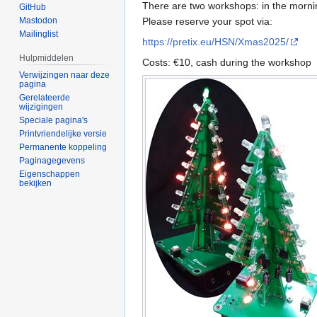
There are two workshops: in the mornin
GitHub
Mastodon
Please reserve your spot via:
Mailinglist
https://pretix.eu/HSN/Xmas2025/
Hulpmiddelen
Costs: €10, cash during the workshop
Verwijzingen naar deze
pagina
Gerelateerde
wijzigingen
Speciale pagina's
Printvriendelijke versie
Permanente koppeling
Paginagegevens
Eigenschappen
bekijken