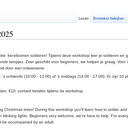
Lezen
Brontekst bekijken
2025
raditie: kerstbomen solderen! Tijdens deze workshop leer je solderen en g
nde lampjes. Zeer geschikt voor beginners, we helpen je graag. Voor
eid door een volwassene.
s ochtends (10:00 - 13:00) of 's middags (14:00 - 17:00). Er zijn 10 p
ten: €10, contant betalen tijdens de workshop
ering Christmas trees! During this workshop you'll learn how to solder and
h blinking lights. Beginners very welcome, we're here to help. For ever
st be accompanied by an adult.