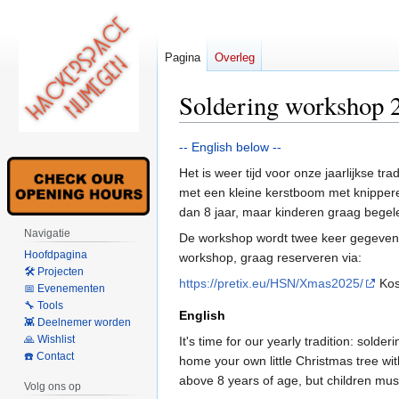
Pagina
Overleg
Soldering workshop 
Naar
Naar
-- English below --
navigatie
zoeken
Het is weer tijd voor onze jaarlijkse t
springen
springen
met een kleine kerstboom met knippere
dan 8 jaar, maar kinderen graag begel
Navigatie
De workshop wordt twee keer gegeven: '
Hoofdpagina
workshop, graag reserveren via:
🛠 Projecten
https://pretix.eu/HSN/Xmas2025/
Kos
📅 Evenementen
🔧 Tools
English
👾 Deelnemer worden
🙏 Wishlist
It's time for our yearly tradition: sold
☎️ Contact
home your own little Christmas tree wit
above 8 years of age, but children mu
Volg ons op