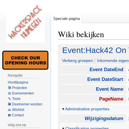
Speciale pagina
Wiki bekijken
Naar
Naar
Event:Hack42 On To
navigatie
zoeken
springen
springen
Verberg groepen
Inkomende eigen
Event DateEnd
Navigatie
Event DateStart
Hoofdpagina
🛠 Projecten
Event Name
📅 Evenementen
PageName
🔧 Tools
👾 Deelnemer worden
Adminstrative properties
🙏 Wishlist
☎️ Contact
Wijzigingsdatum
Volg ons op
Classification properties