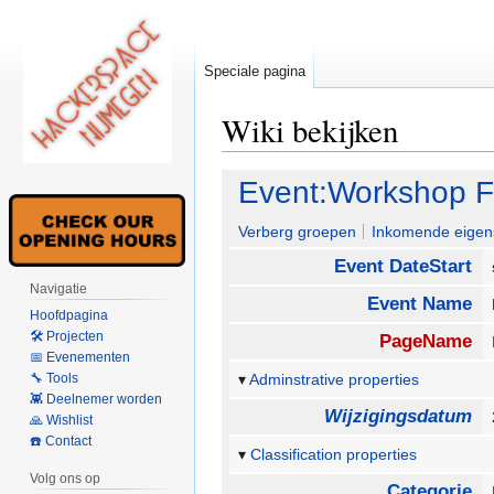
Speciale pagina
Wiki bekijken
Naar
Naar
Event:Workshop Fr
navigatie
zoeken
springen
springen
Verberg groepen
Inkomende eigen
Event DateStart
Navigatie
Event Name
Hoofdpagina
🛠 Projecten
PageName
📅 Evenementen
🔧 Tools
Adminstrative properties
👾 Deelnemer worden
Wijzigingsdatum
🙏 Wishlist
☎️ Contact
Classification properties
Volg ons op
Categorie