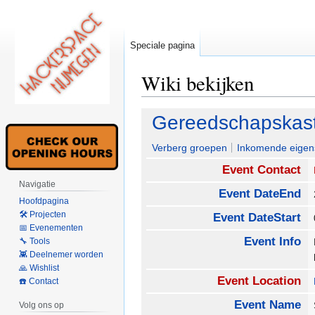
Speciale pagina
Wiki bekijken
Naar
Naar
Gereedschapskas
navigatie
zoeken
springen
springen
Verberg groepen
Inkomende eigen
Event Contact
Navigatie
Event DateEnd
Hoofdpagina
🛠 Projecten
Event DateStart
📅 Evenementen
Event Info
🔧 Tools
👾 Deelnemer worden
🙏 Wishlist
Event Location
☎️ Contact
Event Name
Volg ons op