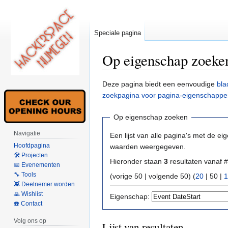
Speciale pagina
Op eigenschap zoeke
Naar
Naar
Deze pagina biedt een eenvoudige
bla
navigatie
zoeken
zoekpagina voor pagina-eigenschappe
springen
springen
Op eigenschap zoeken
Navigatie
Een lijst van alle pagina's met de ei
Hoofdpagina
waarden weergegeven.
🛠 Projecten
Hieronder staan
3
resultaten vanaf #
📅 Evenementen
🔧 Tools
(
vorige 50
|
volgende 50
) (
20
|
50
|
1
👾 Deelnemer worden
🙏 Wishlist
Eigenschap:
☎️ Contact
Volg ons op
Lijst van resultaten