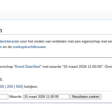
n
derinteractie
voor het vinden van entiteiten met een eigenschap met ee
n
en de
zoekopdrachtbouwer
.
genschap "
Event DateStart
" met waarde "15 maart 2026 11:00:00". Omda
1
.
00
|
250
|
500
) bekijken.
Waarde: