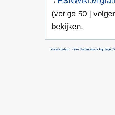
HSNWiki:Migrati
(
vorige 50
|
volge
bekijken.
Privacybeleid
Over Hackerspace Nijmegen W