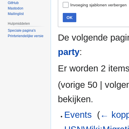
GitHub
Invoeging sjablonen verbergen
Mastodon
Mailinglist
OK
Hulpmiddelen
Speciale pagina's
De volgende pagi
Printvriendelijke versie
party
:
Er worden 2 item
(
vorige 50
|
volge
bekijken.
Events
‎
(
← kopp