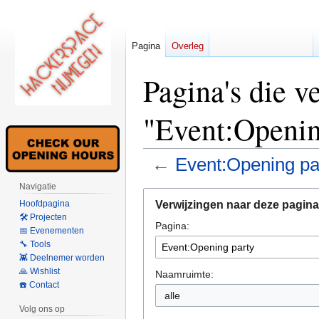
Pagina
Overleg
Pagina's die v
"Event:Openin
←
Event:Opening pa
Navigatie
Naar
Naar
Verwijzingen naar deze pagina
Hoofdpagina
navigatie
zoeken
🛠 Projecten
Pagina:
springen
springen
📅 Evenementen
🔧 Tools
👾 Deelnemer worden
🙏 Wishlist
Naamruimte:
☎️ Contact
alle
Volg ons op