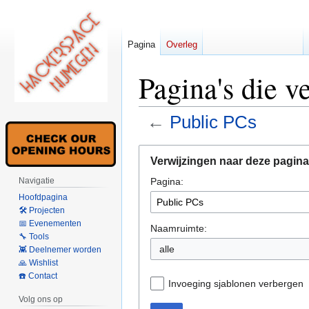
Pagina
Overleg
Pagina's die v
←
Public PCs
Naar
Naar
Verwijzingen naar deze pagina
navigatie
zoeken
Pagina:
Navigatie
springen
springen
Hoofdpagina
🛠 Projecten
📅 Evenementen
Naamruimte:
🔧 Tools
alle
👾 Deelnemer worden
🙏 Wishlist
☎️ Contact
Invoeging sjablonen verbergen
Volg ons op