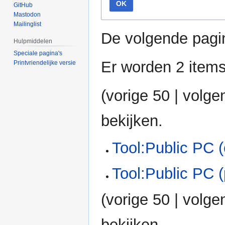
OK
GitHub
Mastodon
Mailinglist
De volgende pagi
Hulpmiddelen
Speciale pagina's
Er worden 2 item
Printvriendelijke versie
(
vorige 50
|
volge
bekijken.
Tool:Public PC (
Tool:Public PC 
(
vorige 50
|
volge
bekijken.