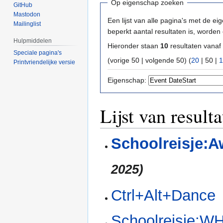
Op eigenschap zoeken
GitHub
Mastodon
Een lijst van alle pagina's met de ei
Mailinglist
beperkt aantal resultaten is, worde
Hulpmiddelen
Hieronder staan
10
resultaten vanaf
Speciale pagina's
(
vorige 50
|
volgende 50
) (
20
|
50
|
1
Printvriendelijke versie
Eigenschap:
Lijst van result
Schoolreisje:
2025)
Ctrl+Alt+Dance
Schoolreisje:W