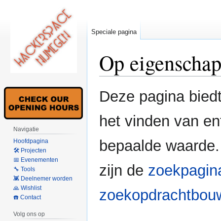
Speciale pagina
Op eigenschap
Naar
Naar
Deze pagina bied
navigatie
zoeken
springen
springen
het vinden van en
Navigatie
bepaalde waarde.
Hoofdpagina
🛠 Projecten
📅 Evenementen
zijn de
zoekpagin
🔧 Tools
👾 Deelnemer worden
🙏 Wishlist
zoekopdrachtbou
☎️ Contact
Volg ons op