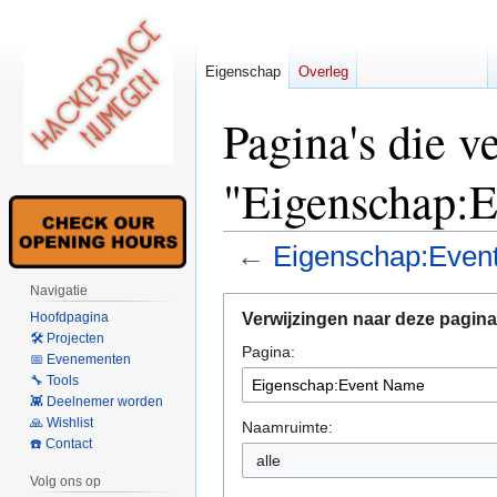
Eigenschap
Overleg
Pagina's die v
"Eigenschap:
←
Eigenschap:Even
Navigatie
Naar
Naar
Verwijzingen naar deze pagina
Hoofdpagina
navigatie
zoeken
🛠 Projecten
Pagina:
springen
springen
📅 Evenementen
🔧 Tools
👾 Deelnemer worden
🙏 Wishlist
Naamruimte:
☎️ Contact
alle
Volg ons op