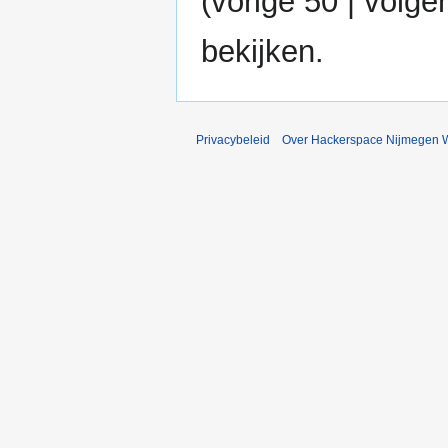
(
vorige 50
|
volge
bekijken.
Privacybeleid
Over Hackerspace Nijmegen W