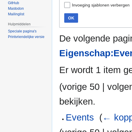
GitHub
Invoeging sjablonen verbergen
Mastodon
Mailinglist
OK
Hulpmiddelen
Speciale pagina's
De volgende pagin
Printvriendelijke versie
Eigenschap:Eve
Er wordt 1 item g
(
vorige 50
|
volge
bekijken.
Events
‎
(
← kopp