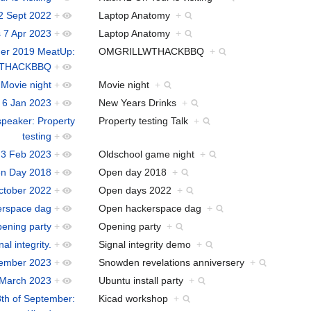
2 Sept 2022
+
Laptop Anatomy
+
 7 Apr 2023
+
Laptop Anatomy
+
er 2019 MeatUp:
OMGRILLWTHACKBBQ
+
THACKBBQ
+
:Movie night
+
Movie night
+
 6 Jan 2023
+
New Years Drinks
+
speaker: Property
Property testing Talk
+
testing
+
 3 Feb 2023
+
Oldschool game night
+
en Day 2018
+
Open day 2018
+
ctober 2022
+
Open days 2022
+
erspace dag
+
Open hackerspace dag
+
ening party
+
Opening party
+
l integrity.
+
Signal integrity demo
+
vember 2023
+
Snowden revelations anniversery
+
3 March 2023
+
Ubuntu install party
+
th of September:
Kicad workshop
+