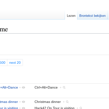
Lezen
Brontekst bekijken
ame
500
next 20
l+Alt+Dance
+
Ctrl+Alt+Dance
+
tmas dinner
+
Christmas dinner
+
 is visiting
+
Hack42 On Tour is visiting
+