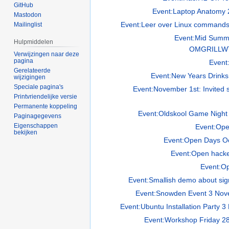
GitHub
Event:Laptop Anatomy 
Mastodon
Event:Leer over Linux commands
Mailinglist
Event:Mid Summ
Hulpmiddelen
OMGRILLW
Verwijzingen naar deze
pagina
Event
Gerelateerde
Event:New Years Drinks
wijzigingen
Speciale pagina's
Event:November 1st: Invited 
Printvriendelijke versie
Permanente koppeling
Event:Oldskool Game Night
Paginagegevens
Eigenschappen
Event:Op
bekijken
Event:Open Days O
Event:Open hack
Event:Op
Event:Smallish demo about signa
Event:Snowden Event 3 No
Event:Ubuntu Installation Party 
Event:Workshop Friday 28