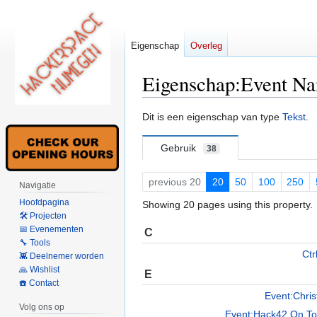
Eigenschap
Overleg
Eigenschap:Event N
Naar
Naar
Dit is een eigenschap van type
Tekst
.
navigatie
zoeken
springen
springen
Gebruik
38
previous 20
20
50
100
250
Navigatie
Hoofdpagina
Showing 20 pages using this property.
🛠 Projecten
📅 Evenementen
C
🔧 Tools
Ctr
👾 Deelnemer worden
🙏 Wishlist
E
☎️ Contact
Event:Chris
Volg ons op
Event:Hack42 On Tour