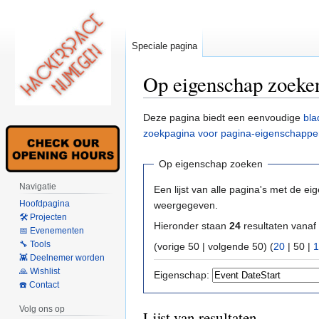
Speciale pagina
Op eigenschap zoeke
Naar
Naar
Deze pagina biedt een eenvoudige
bla
navigatie
zoeken
zoekpagina voor pagina-eigenschappe
springen
springen
Op eigenschap zoeken
Navigatie
Een lijst van alle pagina's met de ei
Hoofdpagina
weergegeven.
🛠 Projecten
Hieronder staan
24
resultaten vanaf
📅 Evenementen
🔧 Tools
(
vorige 50
|
volgende 50
) (
20
|
50
|
1
👾 Deelnemer worden
🙏 Wishlist
Eigenschap:
☎️ Contact
Volg ons op
Lijst van resultaten