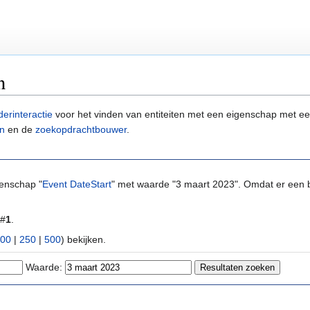
n
derinteractie
voor het vinden van entiteiten met een eigenschap met ee
n
en de
zoekopdrachtbouwer
.
genschap "
Event DateStart
" met waarde "3 maart 2023". Omdat er een b
 #
1
.
00
|
250
|
500
) bekijken.
Waarde: