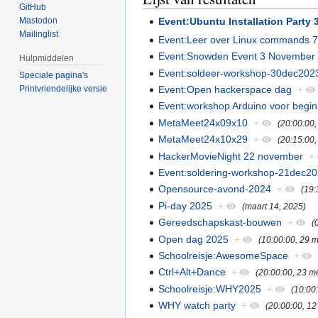
GitHub
Event:Ubuntu Installation Party
Mastodon
Mailinglist
Event:Leer over Linux commands 7
Event:Snowden Event 3 November
Hulpmiddelen
Event:soldeer-workshop-30dec202
Speciale pagina's
Printvriendelijke versie
Event:Open hackerspace dag
+
Event:workshop Arduino voor begi
MetaMeet24x09x10
+
(20:00:00
MetaMeet24x10x29
+
(20:15:00,
HackerMovieNight 22 november
+
Event:soldering-workshop-21dec2
Opensource-avond-2024
+
(19:
Pi-day 2025
+
(maart 14, 2025)
Gereedschapskast-bouwen
+
(
Open dag 2025
+
(10:00:00, 29 
Schoolreisje:AwesomeSpace
+
Ctrl+Alt+Dance
+
(20:00:00, 23 m
Schoolreisje:WHY2025
+
(10:00
WHY watch party
+
(20:00:00, 1